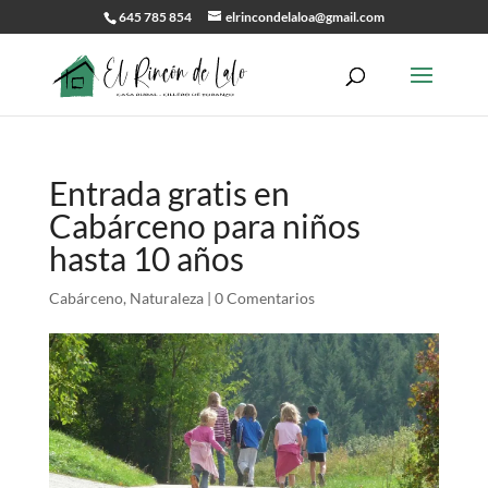
645 785 854
elrincondelaloa@gmail.com
Entrada gratis en
Cabárceno para niños
hasta 10 años
Cabárceno
,
Naturaleza
|
0 Comentarios