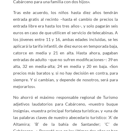
Cabárceno para una familia con dos hijos».
Tras este acuerdo, los niños hasta diez años tendrán
entrada gratis al recinto –hasta el cambio de precios la
entrada libre era hasta los tres años–, y solo pagarán seis
euros en caso de que utilicen el servicio de telecabinas. A
los jóvenes entre 11 y 16, ambas edades incluidas, se les
aplicará la tarifa infantil, de diez euros en temporada baja,
catorce en media y 21 en alta. Hasta ahora, pagaban
entradas de adulto –que no sufren modificaciones–: 39 en
alta, 32 en media-alta; 24 en media y 20 en baja. «Son
precios más baratos y, si no hay decisión en contra, para
siempre. Y si cambian, y depende de nosotros, será para
mejorarlos».
No ahorró el máximo responsable regional de Turismo
adjetivos laudatorios para Cabárceno, «nuestro buque
insignia», «nuestra principal fortaleza turística», y «una de
las palabras claves de nuestro abecedario turístico: ‘A’ de
Altamira; ‘B’ de la bahía de Santander; ‘C’ de
Cabárceno…». Recordó que en los últimos dos años se han