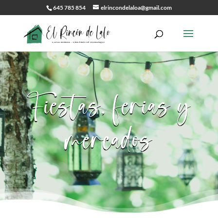
645 785 854
elrincondelaloa@gmail.com
Fiestas, ferias y
mercados