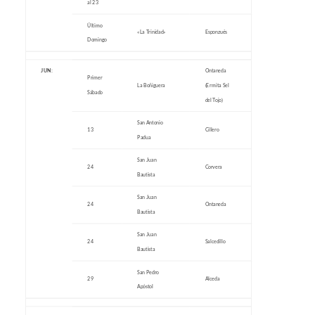
al 23
Último
«La Trinidad»
Esponzués
Domingo
JUN:
Ontaneda
Primer
La Boñiguera
(Ermita Sel
Sábado
del Tojo)
San Antonio
13
Cillero
Padua
San Juan
24
Corvera
Bautista
San Juan
24
Ontaneda
Bautista
San Juan
24
Salcedillo
Bautista
San Pedro
29
Alceda
Apóstol