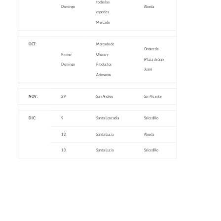
todas las
Domingo
Alceda
especies.
Mercado
OCT:
Mercado de
Ontaneda
Primer
Otoño y
(Plaza de San
Domingo
Productos
Juan)
Artesanos
NOV:
29
San Andrés
San Vicente
DIC:
9
Santa Leocadia
Salcedillo
13
Santa Lucia
Alceda
13
Santa Lucia
Salcedillo