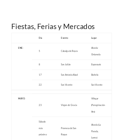
Fiestas, Ferias y Mercados
Día
Evento
Lugar
ENE:
Alceda-
5
Cabalga de Reyes
Ontaneda
8
San Julián
Esponzués
17
San Antonio Abad
Borleña
22
San Vicente
San Vicente
MAYO:
Villegar
23
Virgen de Gracia
(Peregrinación
Aes)
Sábado
Alceda (La
más
Promesa de San
Parada,
próximo
Roque
Luena)