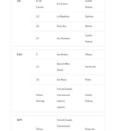
JUL:
8ª del
Castillo
El Carmuco
Carmen
Pedroso
22
La Magdalena
Quintana
26
Santa Ana
Borleña
Castillo
27
San Pantaleón
Pedroso
AGO:
3
San Esteban
Villegar
Asunción Ntra.
15
San Vicente
Señora
16
San Roque
Prases
Feria de Ganado.
Último
Concentración
Castillo
Domingo
todas las
Pedroso
especies.
SEPT:
Feria de Ganado.
Concentración
Último
Parque de