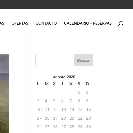
AS
OFERTAS
CONTACTO
CALENDARIO – RESERVAS
agosto 2026
L
M
X
J
V
S
D
1
2
3
4
5
6
7
8
9
10
11
12
13
14
15
16
17
18
19
20
21
22
23
24
25
26
27
28
29
30