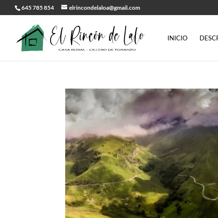
645 785 854
elrincondelaloa@gmail.com
INICIO
DESC